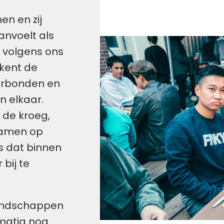
n en zij 
voelt als 
s volgens ons 
kent de 
verbonden en 
 elkaar. 
de kroeg, 
amen op 
s dat binnen 
bij te 
iendschappen 
matig nog 