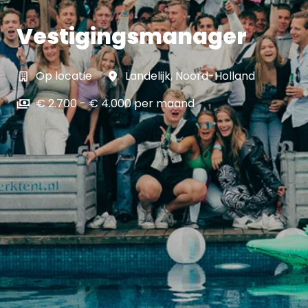
Vestigingsmanager
Op locatie
Landelijk
,
Noord-Holland
€ 2.700 - € 4.000 per maand